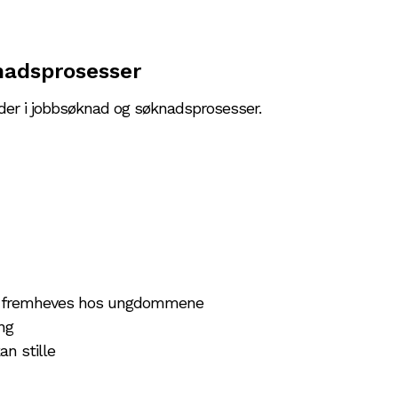
nadsprosesser
eder i jobbsøknad og søknadsprosesser.
 kan fremheves hos ungdommene
ng
n stille