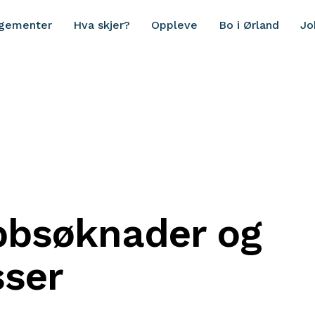
ngementer
Hva skjer?
Oppleve
Bo i Ørland
Jo
obbsøknader og
ser