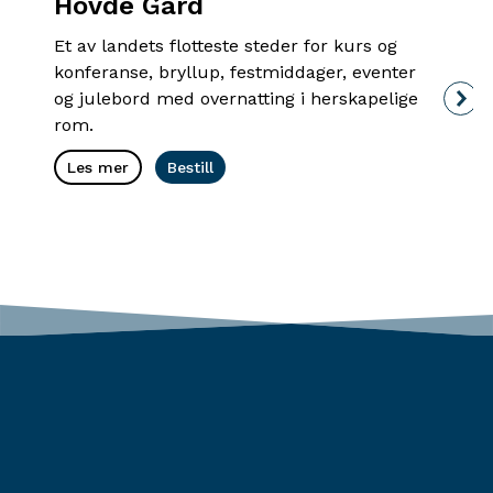
Hovde Gård
Ørl
Et av landets flotteste steder for kurs og
Oppl
konferanse, bryllup, festmiddager, eventer
konf
og julebord med overnatting i herskapelige
beli
rom.
Les
Les mer
Bestill