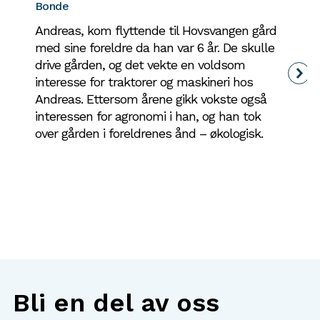
Bjør
Bonde
Fose
Andreas, kom flyttende til Hovsvangen gård
jobb
med sine foreldre da han var 6 år. De skulle
konkr
drive gården, og det vekte en voldsom
helst
interesse for traktorer og maskineri hos
Han 
Andreas. Ettersom årene gikk vokste også
sagf
interessen for agronomi i han, og han tok
Ørlan
over gården i foreldrenes ånd – økologisk.
Det e
kund
– han
alt e
Bli en del av oss