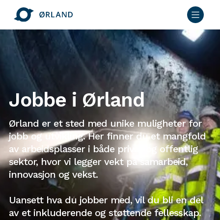
Jobbe i Ørland
Ørland er et sted med unike muligheter for
jobb og utvikling. Her finner du et mangfold
av arbeidsplasser i både privat og offentlig
sektor, hvor vi legger vekt på samarbeid,
innovasjon og vekst.
Uansett hva du jobber med, vil du bli en del
av et inkluderende og støttende fellesskap.