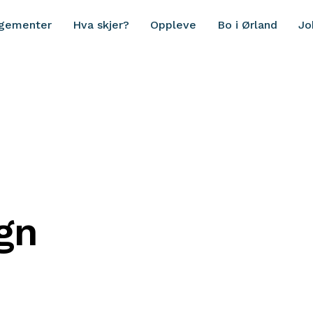
ngementer
Hva skjer?
Oppleve
Bo i Ørland
Jo
gn