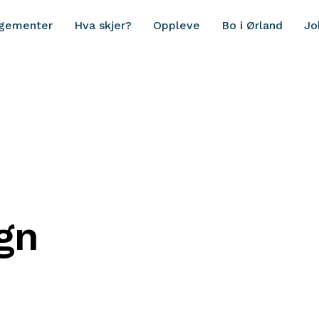
ngementer
Hva skjer?
Oppleve
Bo i Ørland
Jo
gn