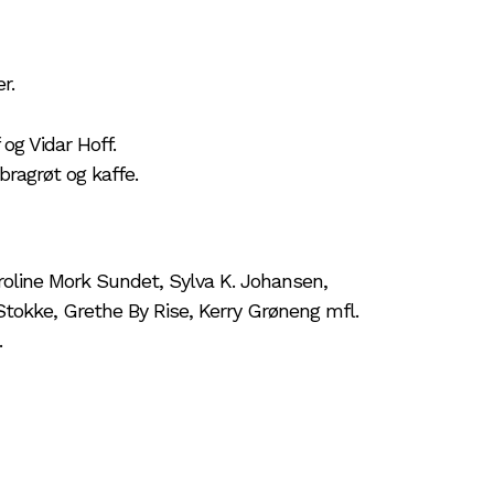
r.
og Vidar Hoff.
bragrøt og kaffe.
roline Mork Sundet, Sylva K. Johansen,
 Stokke, Grethe By Rise, Kerry Grøneng mfl.
.