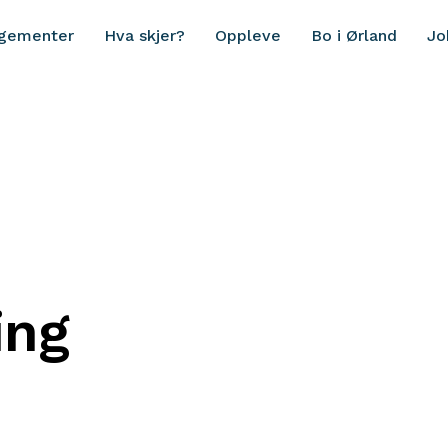
ngementer
Hva skjer?
Oppleve
Bo i Ørland
Jo
ing