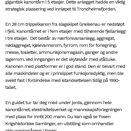
gigantisk kanontårn i 5 etasjer. Dette anlegget hadde en viktig
strategisk plassering ved innløpet til Trondheimsfjorden.
En 28 cm trippelkanon fra slagskipet Gneisenau er nedstøpt
i fjell. Kanontårnet er i fem etasjer med tilhørende fjellanlegg
i tre etasjer. Det består av nærforsvarsanlegg, aggregat,
nødaggregat, kjølevannsrom, fyrrom, rom for forlegning,
messe, toaletter, ammunisjonsmagasin, ganger og andre
lagerrom. Ved inngangen er det skyteskår med stålluke.
Kanonen med plattformer er i god stand. Den er bevart med
alle maskindeler og er i prinsippet funksjonsdyktig, men ble
sveist fast i forbindelse med istandsettelsen tidlig på 1990-
tallet.
En guidet tur tar deg med under jorda, gjennom hele
kanontårnet, elektrisitetsverket og mannskapsforlegningen
med plass for inntil 200 mann. Du kan også se Fosen
Krigshistoriske Samlinger, en utstilling som omhandler
okkupasjonsårene i Fosen.