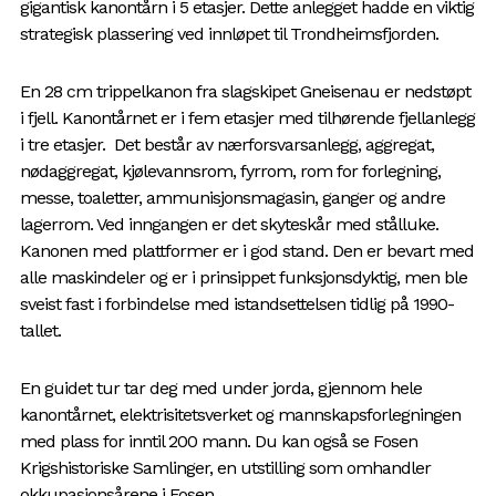
gigantisk kanontårn i 5 etasjer. Dette anlegget hadde en viktig
strategisk plassering ved innløpet til Trondheimsfjorden.
En 28 cm trippelkanon fra slagskipet Gneisenau er nedstøpt
i fjell. Kanontårnet er i fem etasjer med tilhørende fjellanlegg
i tre etasjer. Det består av nærforsvarsanlegg, aggregat,
nødaggregat, kjølevannsrom, fyrrom, rom for forlegning,
messe, toaletter, ammunisjonsmagasin, ganger og andre
lagerrom. Ved inngangen er det skyteskår med stålluke.
Kanonen med plattformer er i god stand. Den er bevart med
alle maskindeler og er i prinsippet funksjonsdyktig, men ble
sveist fast i forbindelse med istandsettelsen tidlig på 1990-
tallet.
En guidet tur tar deg med under jorda, gjennom hele
kanontårnet, elektrisitetsverket og mannskapsforlegningen
med plass for inntil 200 mann. Du kan også se Fosen
Krigshistoriske Samlinger, en utstilling som omhandler
okkupasjonsårene i Fosen.