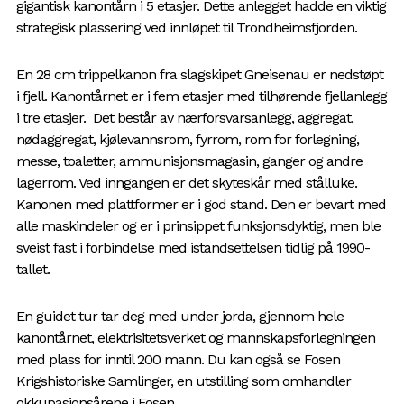
gigantisk kanontårn i 5 etasjer. Dette anlegget hadde en viktig
strategisk plassering ved innløpet til Trondheimsfjorden.
En 28 cm trippelkanon fra slagskipet Gneisenau er nedstøpt
i fjell. Kanontårnet er i fem etasjer med tilhørende fjellanlegg
i tre etasjer. Det består av nærforsvarsanlegg, aggregat,
nødaggregat, kjølevannsrom, fyrrom, rom for forlegning,
messe, toaletter, ammunisjonsmagasin, ganger og andre
lagerrom. Ved inngangen er det skyteskår med stålluke.
Kanonen med plattformer er i god stand. Den er bevart med
alle maskindeler og er i prinsippet funksjonsdyktig, men ble
sveist fast i forbindelse med istandsettelsen tidlig på 1990-
tallet.
En guidet tur tar deg med under jorda, gjennom hele
kanontårnet, elektrisitetsverket og mannskapsforlegningen
med plass for inntil 200 mann. Du kan også se Fosen
Krigshistoriske Samlinger, en utstilling som omhandler
okkupasjonsårene i Fosen.