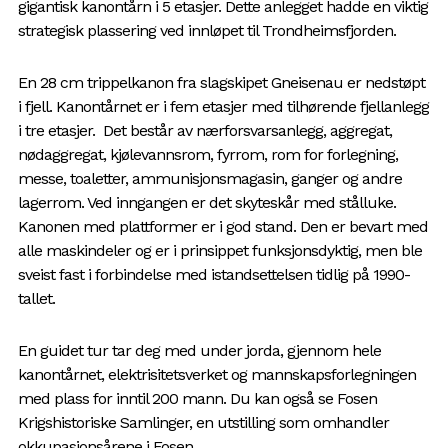
gigantisk kanontårn i 5 etasjer. Dette anlegget hadde en viktig
strategisk plassering ved innløpet til Trondheimsfjorden.
En 28 cm trippelkanon fra slagskipet Gneisenau er nedstøpt
i fjell. Kanontårnet er i fem etasjer med tilhørende fjellanlegg
i tre etasjer. Det består av nærforsvarsanlegg, aggregat,
nødaggregat, kjølevannsrom, fyrrom, rom for forlegning,
messe, toaletter, ammunisjonsmagasin, ganger og andre
lagerrom. Ved inngangen er det skyteskår med stålluke.
Kanonen med plattformer er i god stand. Den er bevart med
alle maskindeler og er i prinsippet funksjonsdyktig, men ble
sveist fast i forbindelse med istandsettelsen tidlig på 1990-
tallet.
En guidet tur tar deg med under jorda, gjennom hele
kanontårnet, elektrisitetsverket og mannskapsforlegningen
med plass for inntil 200 mann. Du kan også se Fosen
Krigshistoriske Samlinger, en utstilling som omhandler
okkupasjonsårene i Fosen.