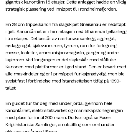
gigantisk kanontårn i 5 etasjer. Dette anlegget hadde en viktig
strategisk plassering ved innløpet til Trondheimsfjorden.
En 28 cm trippelkanon fra slagskipet Gneisenau er nedstøpt
i fjell. Kanontårnet er i fem etasjer med tilhørende fjellanlegg
i tre etasjer. Det består av nærforsvarsanlegg, aggregat,
nødaggregat, kjølevannsrom, fyrrom, rom for forlegning,
messe, toaletter, ammunisjonsmagasin, ganger og andre
lagerrom. Ved inngangen er det skyteskår med stålluke.
Kanonen med plattformer er i god stand. Den er bevart med
alle maskindeler og er i prinsippet funksjonsdyktig, men ble
sveist fast i forbindelse med istandsettelsen tidlig på 1990-
tallet.
En guidet tur tar deg med under jorda, gjennom hele
kanontårnet, elektrisitetsverket og mannskapsforlegningen
med plass for inntil 200 mann. Du kan også se Fosen
Krigshistoriske Samlinger, en utstilling som omhandler
okkupasjonsårene i Fosen.