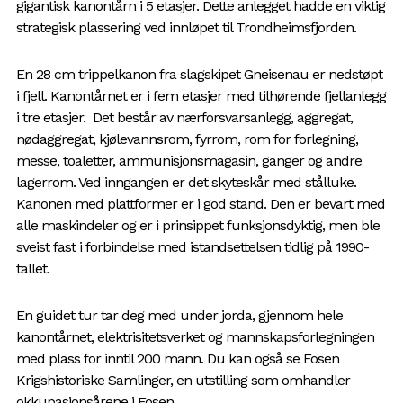
gigantisk kanontårn i 5 etasjer. Dette anlegget hadde en viktig
strategisk plassering ved innløpet til Trondheimsfjorden.
En 28 cm trippelkanon fra slagskipet Gneisenau er nedstøpt
i fjell. Kanontårnet er i fem etasjer med tilhørende fjellanlegg
i tre etasjer. Det består av nærforsvarsanlegg, aggregat,
nødaggregat, kjølevannsrom, fyrrom, rom for forlegning,
messe, toaletter, ammunisjonsmagasin, ganger og andre
lagerrom. Ved inngangen er det skyteskår med stålluke.
Kanonen med plattformer er i god stand. Den er bevart med
alle maskindeler og er i prinsippet funksjonsdyktig, men ble
sveist fast i forbindelse med istandsettelsen tidlig på 1990-
tallet.
En guidet tur tar deg med under jorda, gjennom hele
kanontårnet, elektrisitetsverket og mannskapsforlegningen
med plass for inntil 200 mann. Du kan også se Fosen
Krigshistoriske Samlinger, en utstilling som omhandler
okkupasjonsårene i Fosen.