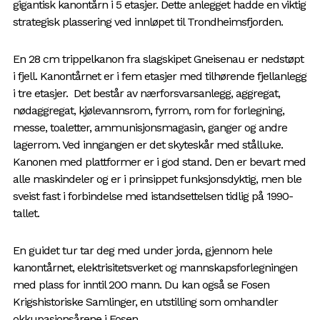
gigantisk kanontårn i 5 etasjer. Dette anlegget hadde en viktig
strategisk plassering ved innløpet til Trondheimsfjorden.
En 28 cm trippelkanon fra slagskipet Gneisenau er nedstøpt
i fjell. Kanontårnet er i fem etasjer med tilhørende fjellanlegg
i tre etasjer. Det består av nærforsvarsanlegg, aggregat,
nødaggregat, kjølevannsrom, fyrrom, rom for forlegning,
messe, toaletter, ammunisjonsmagasin, ganger og andre
lagerrom. Ved inngangen er det skyteskår med stålluke.
Kanonen med plattformer er i god stand. Den er bevart med
alle maskindeler og er i prinsippet funksjonsdyktig, men ble
sveist fast i forbindelse med istandsettelsen tidlig på 1990-
tallet.
En guidet tur tar deg med under jorda, gjennom hele
kanontårnet, elektrisitetsverket og mannskapsforlegningen
med plass for inntil 200 mann. Du kan også se Fosen
Krigshistoriske Samlinger, en utstilling som omhandler
okkupasjonsårene i Fosen.