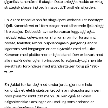
gigantisk kanontårn i 5 etasjer. Dette anlegget hadde en viktig
strategisk plassering ved innløpet til Trondheimsfjorden.
En 28 cm trippelkanon fra slagskipet Gneisenau er nedstøpt
i fjell. Kanontårnet er i fem etasjer med tilhørende fjellanlegg
i tre etasjer. Det består av nærforsvarsanlegg, aggregat,
nødaggregat, kjølevannsrom, fyrrom, rom for forlegning,
messe, toaletter, ammunisjonsmagasin, ganger og andre
lagerrom. Ved inngangen er det skyteskår med stålluke.
Kanonen med plattformer er i god stand. Den er bevart med
alle maskindeler og er i prinsippet funksjonsdyktig, men ble
sveist fast i forbindelse med istandsettelsen tidlig på 1990-
tallet.
En guidet tur tar deg med under jorda, gjennom hele
kanontårnet, elektrisitetsverket og mannskapsforlegningen
med plass for inntil 200 mann. Du kan også se Fosen
Krigshistoriske Samlinger, en utstilling som omhandler
okkupasjonsårene i Fosen.