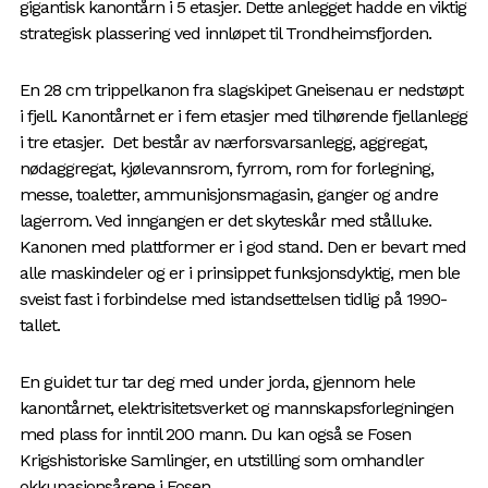
gigantisk kanontårn i 5 etasjer. Dette anlegget hadde en viktig
strategisk plassering ved innløpet til Trondheimsfjorden.
En 28 cm trippelkanon fra slagskipet Gneisenau er nedstøpt
i fjell. Kanontårnet er i fem etasjer med tilhørende fjellanlegg
i tre etasjer. Det består av nærforsvarsanlegg, aggregat,
nødaggregat, kjølevannsrom, fyrrom, rom for forlegning,
messe, toaletter, ammunisjonsmagasin, ganger og andre
lagerrom. Ved inngangen er det skyteskår med stålluke.
Kanonen med plattformer er i god stand. Den er bevart med
alle maskindeler og er i prinsippet funksjonsdyktig, men ble
sveist fast i forbindelse med istandsettelsen tidlig på 1990-
tallet.
En guidet tur tar deg med under jorda, gjennom hele
kanontårnet, elektrisitetsverket og mannskapsforlegningen
med plass for inntil 200 mann. Du kan også se Fosen
Krigshistoriske Samlinger, en utstilling som omhandler
okkupasjonsårene i Fosen.