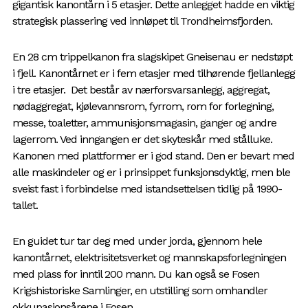
gigantisk kanontårn i 5 etasjer. Dette anlegget hadde en viktig
strategisk plassering ved innløpet til Trondheimsfjorden.
En 28 cm trippelkanon fra slagskipet Gneisenau er nedstøpt
i fjell. Kanontårnet er i fem etasjer med tilhørende fjellanlegg
i tre etasjer. Det består av nærforsvarsanlegg, aggregat,
nødaggregat, kjølevannsrom, fyrrom, rom for forlegning,
messe, toaletter, ammunisjonsmagasin, ganger og andre
lagerrom. Ved inngangen er det skyteskår med stålluke.
Kanonen med plattformer er i god stand. Den er bevart med
alle maskindeler og er i prinsippet funksjonsdyktig, men ble
sveist fast i forbindelse med istandsettelsen tidlig på 1990-
tallet.
En guidet tur tar deg med under jorda, gjennom hele
kanontårnet, elektrisitetsverket og mannskapsforlegningen
med plass for inntil 200 mann. Du kan også se Fosen
Krigshistoriske Samlinger, en utstilling som omhandler
okkupasjonsårene i Fosen.