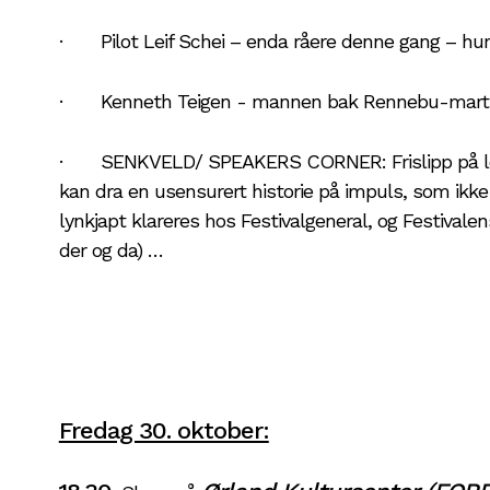
· Pilot Leif Schei – enda råere denne gang – hu
· Kenneth Teigen - mannen bak Rennebu-martna
· SENKVELD/ SPEAKERS CORNER: Frislipp på lof
kan dra en usensurert historie på impuls, som ikke
lynkjapt klareres hos Festivalgeneral, og Festiva
der og da) …
Fredag 30. oktober: