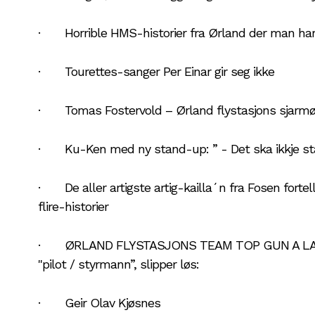
· Horrible HMS-historier fra Ørland der man har 
· Tourettes-sanger Per Einar gir seg ikke
· Tomas Fostervold – Ørland flystasjons sjarmø
· Ku-Ken med ny stand-up: ” - Det ska ikkje s
· De aller artigste artig-kailla´n fra Fosen fortel
flire-historier
· ØRLAND FLYSTASJONS TEAM TOP GUN A LA 
"pilot / styrmann”, slipper løs:
· Geir Olav Kjøsnes