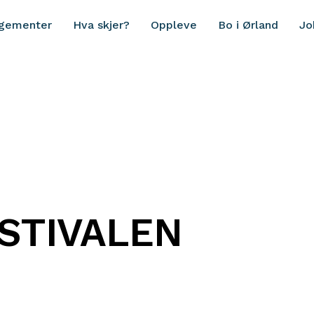
ngementer
Hva skjer?
Oppleve
Bo i Ørland
Jo
STIVALEN