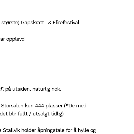
tørste) Gapskratt- & Flirefestival
har opplevd
r
, på utsiden, naturlig nok.
, Storsalen kun 444 plasser (*De med
 blir fullt / utsolgt tidlig)
llvik holder åpningstale for å hylle og