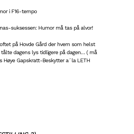
mor i F16-tempo
s-suksessen: Humor må tas på alvor!
tet på Hovde Gård der hvem som helst
 tålte dagens lys tidligere på dagen… ( må
lens Høye Gapskratt-Beskytter a´la LETH