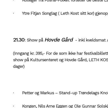
· Ytre Fitjan Songlag ( Leth Kost sitt kor) gjenop
21.30
Hovde Gård
: Show på
- inkl kveldsmat 
(Inngang kr. 395,- For de som ikke har festivalbillet
show på Kultursenteret og Hovde Gård, LETH KOS
dager)
· Petter og Markus – Stand-up Trøndelags Knoll
· Kongen, Nils Arne Eggen og Ole Gunnar Solsk