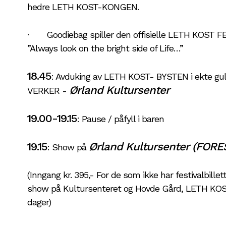
hedre LETH KOST-KONGEN.
· Goodiebag spiller den offisielle LETH KOST 
”Always look on the bright side of Life…”
18.45
: Avduking av LETH KOST- BYSTEN i ekte g
Ørland Kultursenter
VERKER -
19.00-19.15
: Pause / påfyll i baren
19.15
Ørland Kultursenter (FORE
: Show på
(Inngang kr. 395,- For de som ikke har festivalbillet
show på Kultursenteret og Hovde Gård, LETH KOS
dager)