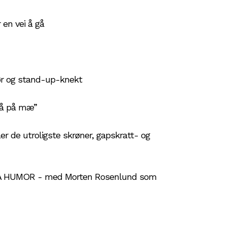
en vei å gå
r og stand-up-knekt
tå på mæ”
ler de utroligste skrøner, gapskratt- og
HUMOR - med Morten Rosenlund som