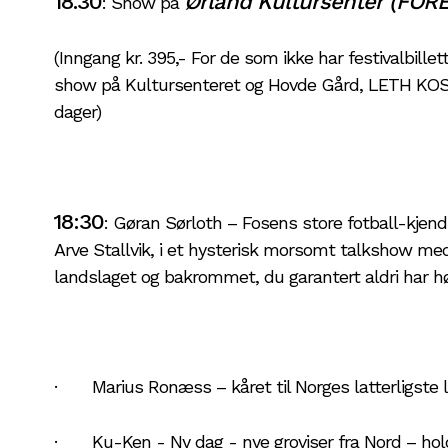
18.30
Ørland Kultursenter (FOR
: Show på
(Inngang kr. 395,- For de som ikke har festivalbillet
show på Kultursenteret og Hovde Gård, LETH KOS
dager)
18:30
: Gøran Sørloth – Fosens store fotball-kjend
Arve Stallvik, i et hysterisk morsomt talkshow med
landslaget og bakrommet, du garantert aldri har hø
· Marius Ronæss – kåret til Norges latterligste lat
· Ku-Ken - Ny dag - nye groviser fra Nord – hold