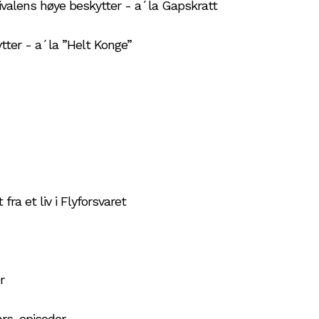
valens høye beskytter - a´la Gapskratt
ter - a´la ”Helt Konge”
ra et liv i Flyforsvaret
r
ars-episoder