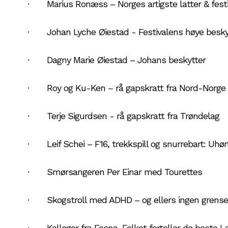
· Marius Ronæss – Norges artigste latter & festi
· Johan Lyche Øiestad - Festivalens høye beskyt
· Dagny Marie Øiestad – Johans beskytter
· Roy og Ku-Ken – rå gapskratt fra Nord-Norge
· Terje Sigurdsen - rå gapskratt fra Trøndelag
· Leif Schei – F16, trekkspill og snurrebart: Uhørt f
· Smørsangeren Per Einar med Tourettes
· Skogstroll med ADHD – og ellers ingen grense
· Kolleger fra Fosna-Folket forteller de beste L