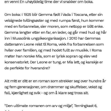
en venn! En uhøytidelig time der vi snakker om boka.
Om boka: I 1925 blir Gemma født i Vada i Toscana, etter sin
velsignede tvillingsøster og med rumpa først, hun kommer
med en forbannelse, sier moren, som nettopp er blitt enke.
Gemma lengter etter en far, en leder, og går med hud og hår
inn i Mussolinis ungpikeorganisasjon. I 2010 har Gemmas
dattersønn Leone reist til Roma, vekk fra forbannelsen som
hviler over familien, og med hodet fullt av musikk. I Roma
møter han norske Mia, som er lyrisk sopran og elev ved
konservatoriet. Der Leone er tung, er Mia lett, og kanskje er
de perfekte for hverandre?
Alt mitt er ditt er en roman som strekker seg over hundre år
og fem generasjoner, om drømmer og skuffelser, vekst og
fall, kjærlighet og svik - og om å klare seg tross alt.
"Den ultimate romanen om arv og miljø", Terningkast 6,