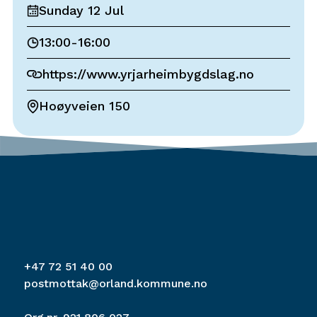
Sunday 12 Jul
13:00
-
16:00
https://www.yrjarheimbygdslag.no
Hoøyveien 150
+47 72 51 40 00
postmottak@orland.kommune.no