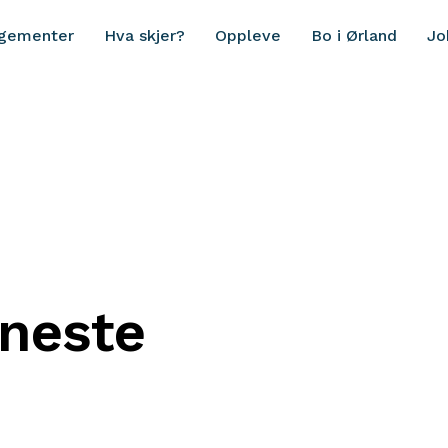
ngementer
Hva skjer?
Oppleve
Bo i Ørland
Jo
eneste