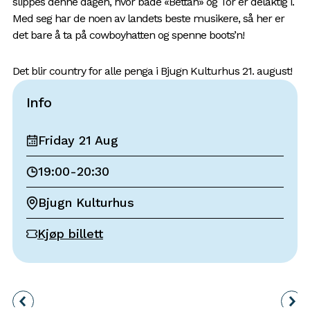
slippes denne dagen, hvor både «Bettan» og Tor er delaktig i.
Med seg har de noen av landets beste musikere, så her er
det bare å ta på cowboyhatten og spenne boots’n!
Det blir country for alle penga i Bjugn Kulturhus 21. august!
Info
Friday 21 Aug
19:00
-
20:30
Bjugn Kulturhus
Kjøp billett