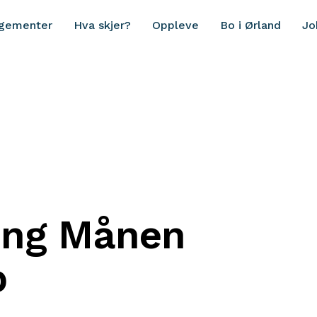
ngementer
Hva skjer?
Oppleve
Bo i Ørland
Jo
ing Månen
b