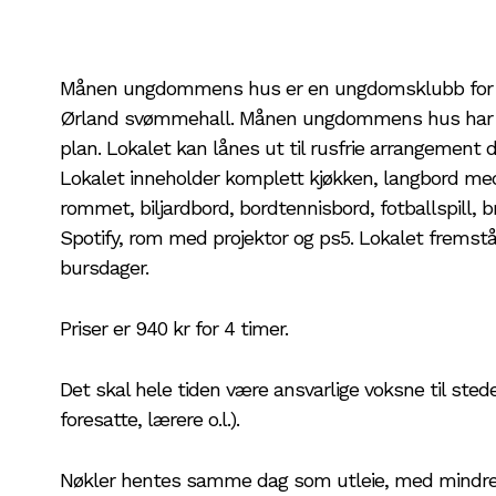
Månen ungdommens hus er en ungdomsklubb for b
Ørland svømmehall. Månen ungdommens hus har forsk
plan. Lokalet kan lånes ut til rusfrie arrangement d
Lokalet inneholder komplett kjøkken, langbord med 1
rommet, biljardbord, bordtennisbord, fotballspill, b
Spotify, rom med projektor og ps5. Lokalet fremstår 
bursdager.
Priser er 940 kr for 4 timer.
Det skal hele tiden være ansvarlige voksne til sted
foresatte, lærere o.l.).
Nøkler hentes samme dag som utleie, med mindre 