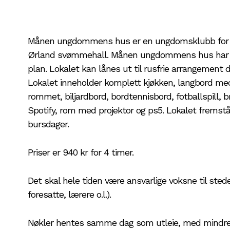
Månen ungdommens hus er en ungdomsklubb for b
Ørland svømmehall. Månen ungdommens hus har forsk
plan. Lokalet kan lånes ut til rusfrie arrangement d
Lokalet inneholder komplett kjøkken, langbord med 1
rommet, biljardbord, bordtennisbord, fotballspill, b
Spotify, rom med projektor og ps5. Lokalet fremstår 
bursdager.
Priser er 940 kr for 4 timer.
Det skal hele tiden være ansvarlige voksne til sted
foresatte, lærere o.l.).
Nøkler hentes samme dag som utleie, med mindre 