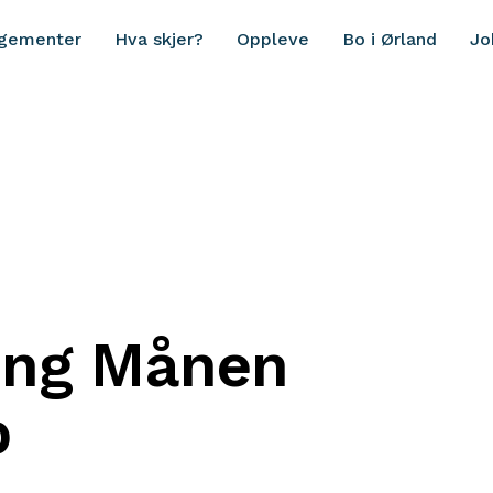
ngementer
Hva skjer?
Oppleve
Bo i Ørland
Jo
ing Månen
b