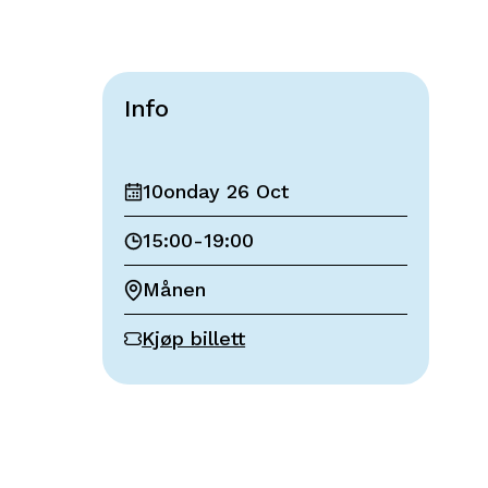
Info
10onday 26 Oct
15:00
-
19:00
Månen
Kjøp billett