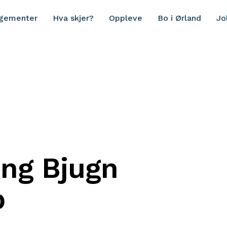
ngementer
Hva skjer?
Oppleve
Bo i Ørland
Jo
ng Bjugn
b