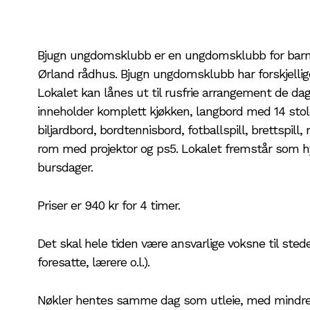
Bjugn ungdomsklubb er en ungdomsklubb for barn o
Ørland rådhus. Bjugn ungdomsklubb har forskjellige a
Lokalet kan lånes ut til rusfrie arrangement de dag
inneholder komplett kjøkken, langbord med 14 stole
biljardbord, bordtennisbord, fotballspill, brettspill
rom med projektor og ps5. Lokalet fremstår som hygg
bursdager.
Priser er 940 kr for 4 timer.
Det skal hele tiden være ansvarlige voksne til sted
foresatte, lærere o.l.).
Nøkler hentes samme dag som utleie, med mindre 