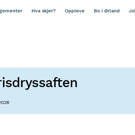
ngementer
Hva skjer?
Oppleve
Bo i Ørland
Jo
risdryssaften
.2026