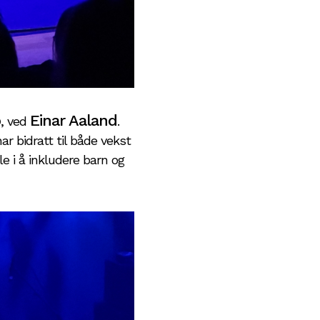
b
Einar Aaland
, ved
.
r bidratt til både vekst
le i å inkludere barn og