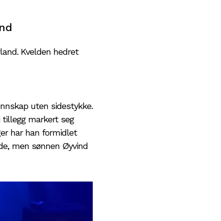
and
land. Kvelden hedret
unnskap uten sidestykke.
 tillegg markert seg
ger har han formidlet
tede, men sønnen Øyvind