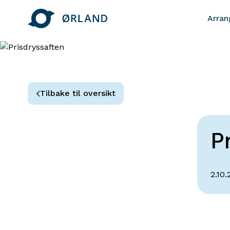
Arra
Tilbake til oversikt
P
2.10