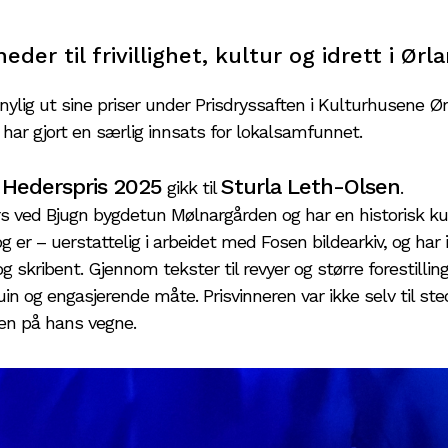
eder til frivillighet, kultur og idrett i Ørl
lig ut sine priser under Prisdryssaften i Kulturhusene Ør
har gjort en særlig innsats for lokalsamfunnet.
Hederspris 2025
Sturla Leth-Olsen
gikk til
.
rs ved Bjugn bygdetun Mølnargården og har en historisk k
 er – uerstattelig i arbeidet med Fosen bildearkiv, og har i
g skribent. Gjennom tekster til revyer og større forestillin
uin og engasjerende måte. Prisvinneren var ikke selv til s
en på hans vegne.