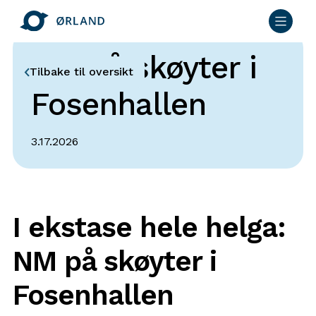
NM på skøyter i
Tilbake til oversikt
Fosenhallen
3.17.2026
I ekstase hele helga:
NM på skøyter i
Fosenhallen